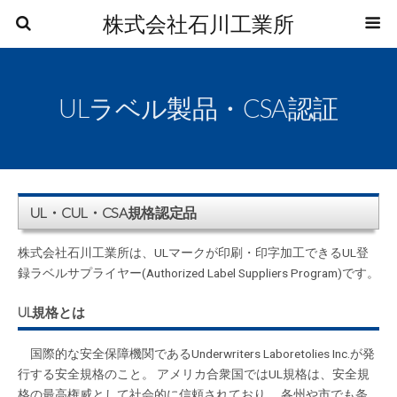
株式会社石川工業所
ULラベル製品・CSA認証
UL・CUL・CSA規格認定品
株式会社石川工業所は、ULマークが印刷・印字加工できるUL登
録ラベルサプライヤー(Authorized Label Suppliers Program)です。
UL規格とは
国際的な安全保障機関であるUnderwriters Laboretolies Inc.が発
行する安全規格のこと。 アメリカ合衆国ではUL規格は、安全規
格の最高権威として社会的に信頼されており、 各州や市でも条