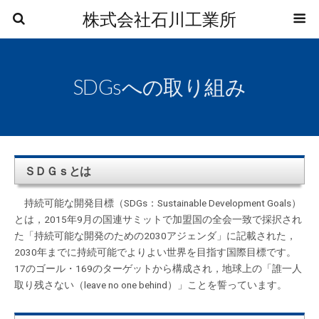
株式会社石川工業所
SDGsへの取り組み
ＳＤＧｓとは
持続可能な開発目標（SDGs：
Sustainable Development Goals
）
とは，2015年9月の国連サミットで加盟国の全会一致で採択され
た「持続可能な開発のための2030アジェンダ」に記載された，
2030年までに持続可能でよりよい世界を目指す国際目標です。
17のゴール・169のターゲットから構成され，地球上の「誰一人
取り残さない（
leave no one behind
）」ことを誓っています。