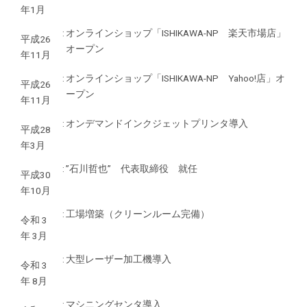
年1月
:
オンラインショップ「ISHIKAWA-NP 楽天市場店」
平成26
オープン
年11月
:
オンラインショップ「ISHIKAWA-NP Yahoo!店」オ
平成26
ープン
年11月
:
オンデマンドインクジェットプリンタ導入
平成28
年3月
:
”石川哲也” 代表取締役 就任
平成30
年10月
:
工場増築（クリーンルーム完備）
令和 3
年 3月
:
大型レーザー加工機導入
令和 3
年 8月
:
マシニングセンタ導入