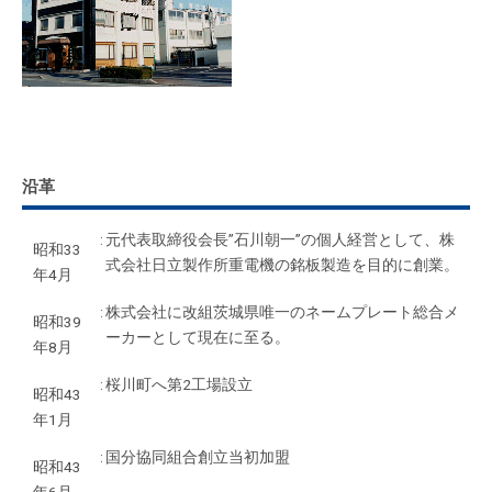
沿革
:
元代表取締役会長”石川朝一”の個人経営として、株
昭和33
式会社日立製作所重電機の銘板製造を目的に創業。
年4月
:
株式会社に改組茨城県唯一のネームプレート総合メ
昭和39
ーカーとして現在に至る。
年8月
:
桜川町へ第2工場設立
昭和43
年1月
:
国分協同組合創立当初加盟
昭和43
年6月