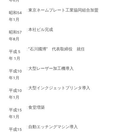
:
東京ネームプレート工業協同組合加盟
昭和54
年1月
:
本社ビル完成
昭和57
年8月
:
”石川國博” 代表取締役 就任
平成 5
年 1月
:
大型レーザー加工機導入
平成10
年1月
:
大型インクジェットプリンタ導入
平成10
年1月
:
食堂増築
平成15
年1月
:
自動エッチングマシン導入
平成15