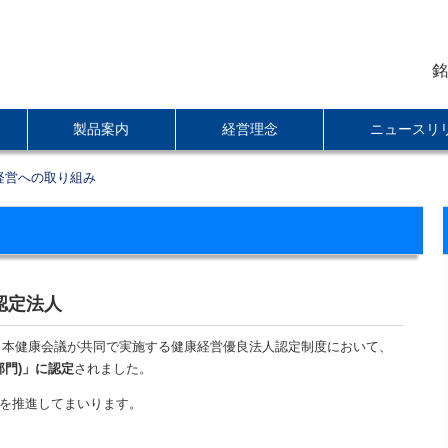
銘
製品案内
経営理念
ニュースリ
経営への取り組み
認定法人
と日本健康会議が共同で実施する健康経営優良法人認定制度において、
部門)」に認定
されました。
を推進してまいります。