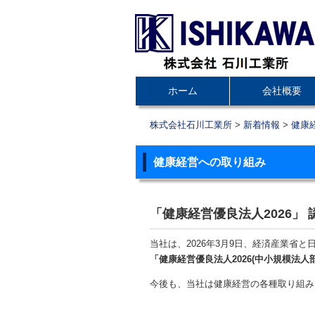
コ
ホーム
会社概要
メインメニュー
ン
テ
株式会社石川工業所
>
新着情報
>
健康
ン
ツ
健康経営への取り組み
へ
移
「健康経営優良法人2026」 
動
当社は、2026年3月9日、経済産業省
「健康経営優良法人2026(中小規模法人
今後も、当社は健康経営の各種取り組み